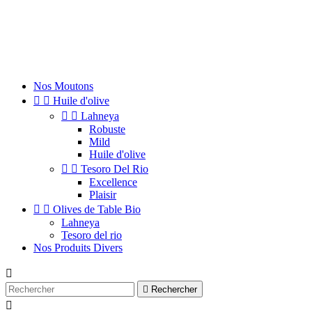
Nos Moutons


Huile d'olive


Lahneya
Robuste
Mild
Huile d'olive


Tesoro Del Rio
Excellence
Plaisir


Olives de Table Bio
Lahneya
Tesoro del rio
Nos Produits Divers


Rechercher
