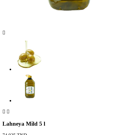



Lahneya Mild 5 l