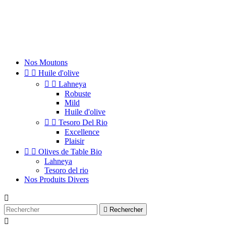
Nos Moutons


Huile d'olive


Lahneya
Robuste
Mild
Huile d'olive


Tesoro Del Rio
Excellence
Plaisir


Olives de Table Bio
Lahneya
Tesoro del rio
Nos Produits Divers


Rechercher
