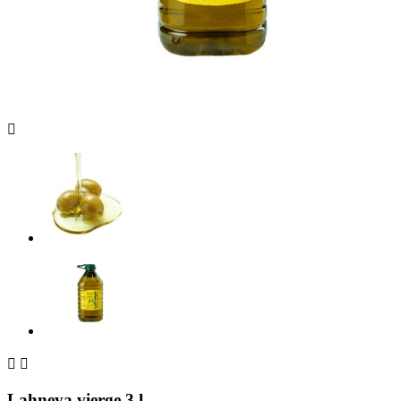



Lahneya vierge 3 l