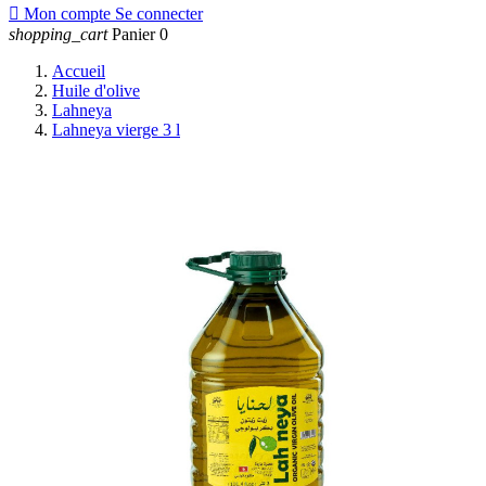

Mon compte
Se connecter
shopping_cart
Panier
0
Accueil
Huile d'olive
Lahneya
Lahneya vierge 3 l