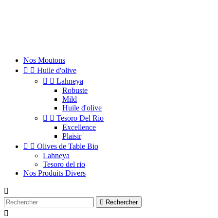
Nos Moutons


Huile d'olive


Lahneya
Robuste
Mild
Huile d'olive


Tesoro Del Rio
Excellence
Plaisir


Olives de Table Bio
Lahneya
Tesoro del rio
Nos Produits Divers


Rechercher
