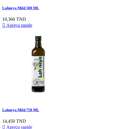
Lahneya Mild 500 ML
Prix
10,360 TND

Aperçu rapide
Lahneya Mild 750 ML
Prix
14,450 TND

Aperçu rapide