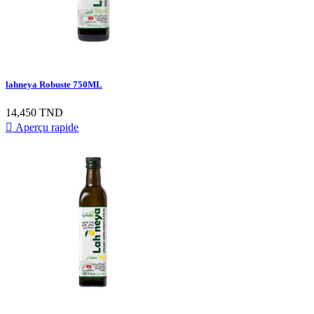
lahneya Robuste 750ML
Prix
14,450 TND

Aperçu rapide