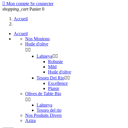

Mon compte
Se connecter
shopping_cart
Panier
0
Accueil
Accueil
Nos Moutons
Huile d'olive


Lahneya


Robuste
Mild
Huile d'olive
Tesoro Del Rio


Excellence
Plaisir
Olives de Table Bio


Lahneya
Tesoro del rio
Nos Produits Divers
Aziza