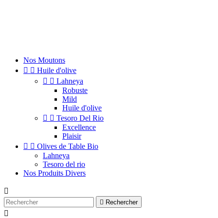
Nos Moutons


Huile d'olive


Lahneya
Robuste
Mild
Huile d'olive


Tesoro Del Rio
Excellence
Plaisir


Olives de Table Bio
Lahneya
Tesoro del rio
Nos Produits Divers


Rechercher
