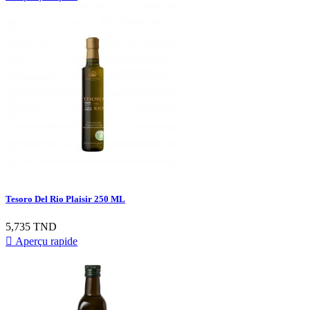
Tesoro Del Rio Plaisir 250 ML
Prix
5,735 TND

Aperçu rapide