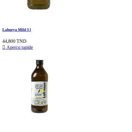
Lahneya Mild 3 l
Prix
44,800 TND

Aperçu rapide