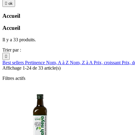

ok
Accueil
Accueil
Il y a 33 produits.
Trier par :

Best sellers
Pertinence
Nom, A à Z
Nom, Z à A
Prix, croissant
Prix, d
Affichage 1-24 de 33 article(s)
Filtres actifs