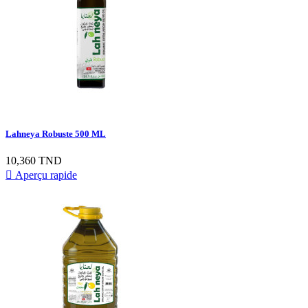
Lahneya Robuste 500 ML
Prix
10,360 TND

Aperçu rapide